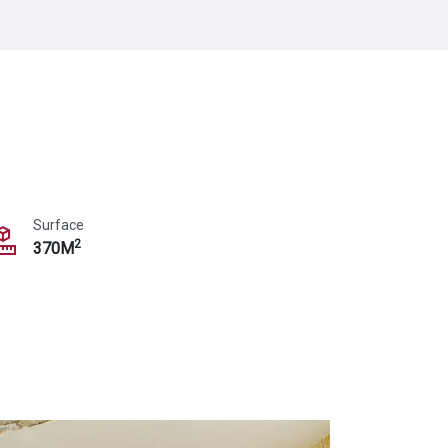
Surface
2
370M