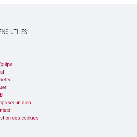
ENS UTILES
Équipe
uf
heter
uer
B
oposer un bien
ntact
stion des cookies