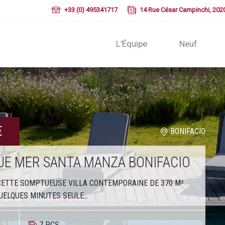
+33 (0) 495341717
14 Rue César Campinchi, 202
L'Équipe
Neuf
€
BONIFACIO
VUE MER SANTA MANZA BONIFACIO
CETTE SOMPTUEUSE VILLA CONTEMPORAINE DE 370 M²
UELQUES MINUTES SEULE...
7 PCS