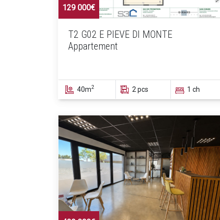
129 000€
T2 G02 E PIEVE DI MONTE
Appartement
2
40m
2 pcs
1 ch