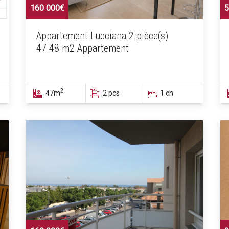
160 000€
5
Appartement Lucciana 2 pièce(s)
47.48 m2 Appartement
2
47m
2 pcs
1 ch