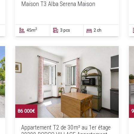
Maison T3 Alba Serena Maison
2
45m
3 pcs
2 ch
86 000€
9
Appartement T2 de 30m² au 1er étage