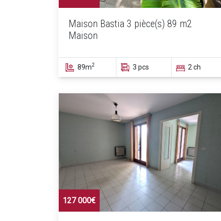
Maison Bastia 3 pièce(s) 89 m2
Maison
2
89m
3 pcs
2 ch
127 000€