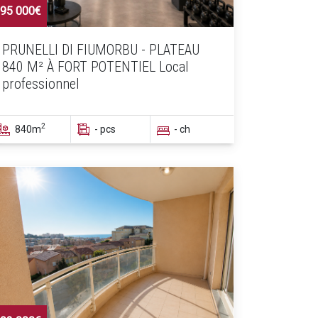
95 000€
PRUNELLI DI FIUMORBU - PLATEAU
840 M² À FORT POTENTIEL Local
professionnel
2
840m
- pcs
- ch