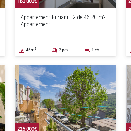
160 000€
2
Appartement Furiani T2 de 46.20 m2
Appartement
2
46m
2 pcs
1 ch
225 000€
2