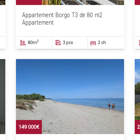
Appartement Borgo T3 de 80 m2
Appartement
2
80m
3 pcs
2 ch
149 000€
2