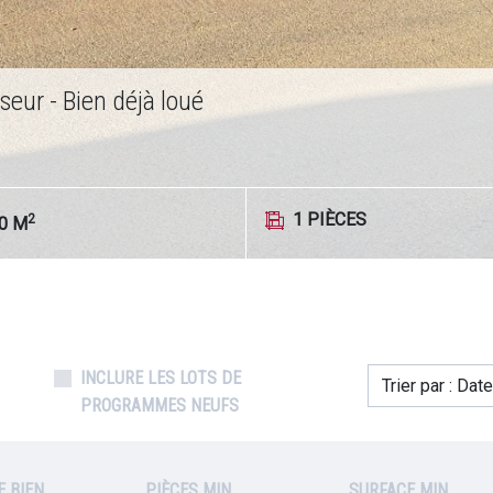
AU 840 M² À FORT POTENTIEL
-
PIÈCES
2
40
M
INCLURE LES LOTS DE
Trier par : Date
PROGRAMMES NEUFS
E BIEN
PIÈCES MIN.
SURFACE MIN.