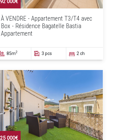
92 000€
À VENDRE - Appartement T3/T4 avec
Box - Résidence Bagatelle Bastia
Appartement
2
85m
3 pcs
2 ch
25 000€