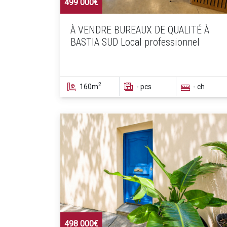
499 000€
À VENDRE BUREAUX DE QUALITÉ À
BASTIA SUD Local professionnel
2
160m
- pcs
- ch
498 000€