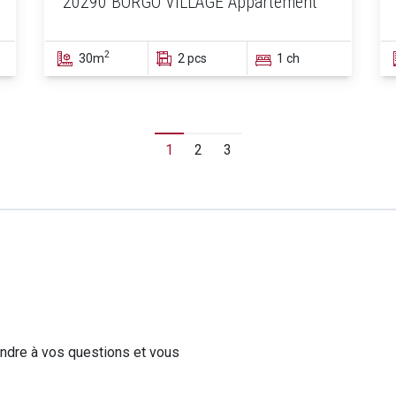
20290 BORGO VILLAGE Appartement
2
30m
2 pcs
1 ch
1
2
3
ondre à vos questions et vous