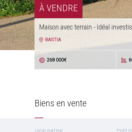
À VENDRE
PRUNELLI DI FIUMORBU - PLATE
PRUNELLI-DI-FIUMORBO
595 000
€
8
Biens en vente
LOCALISATION
TYPE D