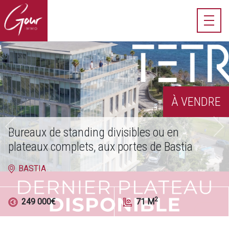
À VENDRE
Bureaux de standing divisibles ou en
Précédent
Su
plateaux complets, aux portes de Bastia
BASTIA
2
249 000
€
71
M